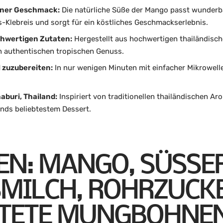
ener Geschmack:
Die natürliche Süße der Mango passt wunderba
s-Klebreis und sorgt für ein köstliches Geschmackserlebnis.
chwertigen Zutaten:
Hergestellt aus hochwertigen thailändis
n authentischen tropischen Genuss.
l zuzubereiten:
In nur wenigen Minuten mit einfacher Mikrowe
aburi, Thailand:
Inspiriert von traditionellen thailändischen Ar
ands beliebtestem Dessert.
N: MANGO, SÜSSER R
ILCH, ROHRZUCKER,
ETE MUNGBOHNEN, 