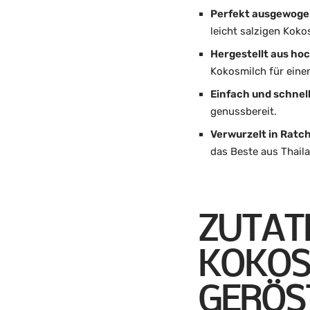
Perfekt ausgewog
leicht salzigen Koko
Hergestellt aus ho
Kokosmilch für eine
Einfach und schnel
genussbereit.
Verwurzelt in Ratch
das Beste aus Thail
ZUTATE
OKOSM
ERÖST