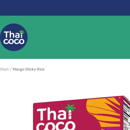
Direkt
zum
Inhalt
ThaiCoco
Start
Mango Sticky Rice