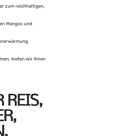
r zum reichhaltigen,
chen Mangos und
llenerwärmung
omen, bieten wir Ihnen
EIS, K
 G
S