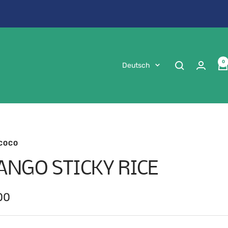
0
Sprache
Deutsch
 COCO
NGO STICKY RICE
ebotspreis
00