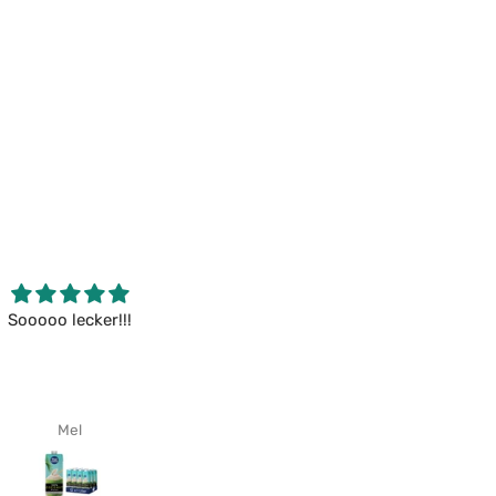
gut
Super schnelle Lieferung vie
lieben Dank und tolle Geschma
Bestelle gerne wieder 🌺
prutsanee somsawang
Janka Schilling Schilling