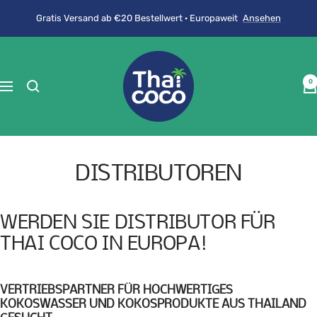
Direkt
Gratis Versand ab €20 Bestellwert · Europaweit
Ansehen
zum
Inhalt
ThaiCoco
0
Navigation
DISTRIBUTOREN
WERDEN SIE DISTRIBUTOR FÜR
THAI COCO IN EUROPA!
VERTRIEBSPARTNER FÜR HOCHWERTIGES
KOKOSWASSER UND KOKOSPRODUKTE AUS THAILAND