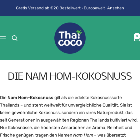
Direkt
Gratis Versand ab €20 Bestellwert · Europaweit
Ansehen
zum
Inhalt
ThaiCoco
0
Navigation
DIE NAM HOM-KOKOSNUSS
Die
Nam Hom-Kokosnuss
gilt als die edelste Kokosnusssorte
Thailands – und steht weltweit für unvergleichliche Qualität. Sie ist
keine gewöhnliche Kokosnuss, sondern ein rares Naturprodukt, das
seit Generationen in ausgewählten Regionen Thailands kultiviert wird.
Nur Kokosnüsse, die höchsten Ansprüchen an Aroma, Reinheit und
Frische genügen, tragen den Namen
Nam Hom
– was übersetzt